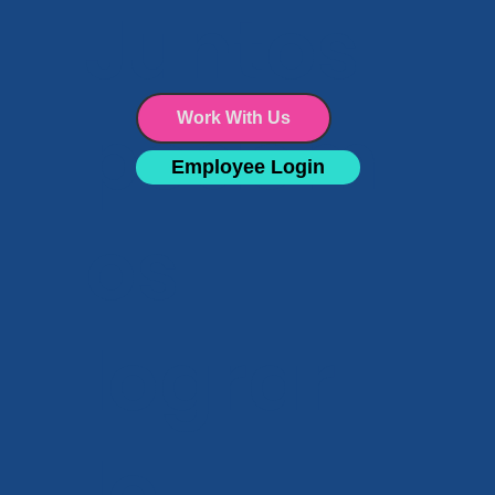
Juntos
temporada de gripe y ante los
riesgos sanitarios emergentes.
podem
Work With Us
Employee Login
os
lograr
lo