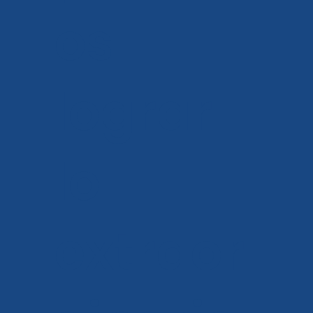
os
lograr
lo
extraor