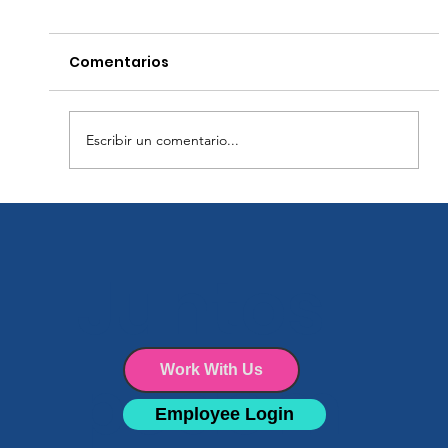
Comentarios
Escribir un comentario...
Mejores prácticas para la
desinfección durante la
Juntos
temporada de gripe y ante los
riesgos sanitarios emergentes.
podem
Work With Us
Employee Login